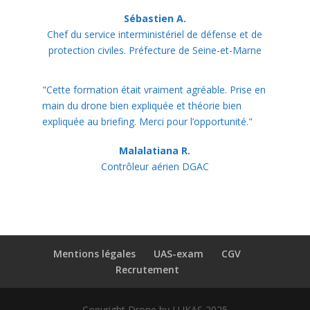
Sébastien A.
Chef du service interministériel de défense et de
protection civiles. Préfecture de Seine-et-Marne
"Cette formation était vraiment agréable. Prise en
main du drone bien expliquée et théorie bien
expliquée au briefing. Merci pour l’opportunité."
Malalatiana R.
Contrôleur aérien DGAC
Mentions légales
UAS-exam
CGV
Recrutement
Copyright Drone by LUKAS 2025