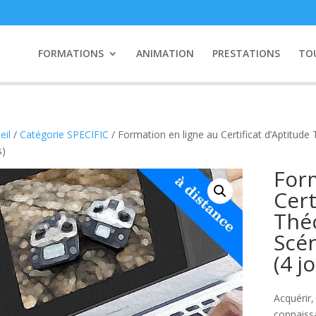
FORMATIONS
ANIMATION
PRESTATIONS
TO
eil
/
Catégorie SPECIFIC
/ Formation en ligne au Certificat d’Aptitude
s)
Form
Cert
Théo
Scé
(4 j
Acquérir,
connaiss