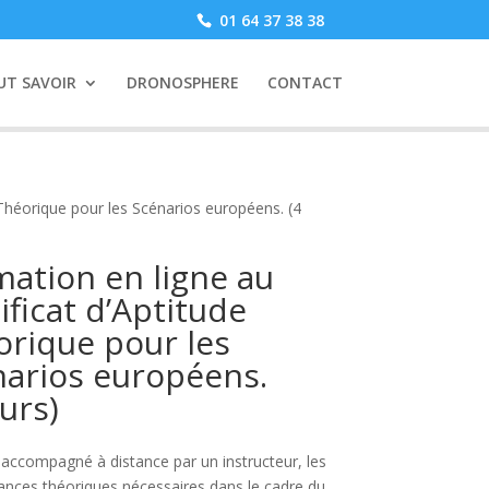
01 64 37 38 38
UT SAVOIR
DRONOSPHERE
CONTACT
 Théorique pour les Scénarios européens. (4
ation en ligne au
ificat d’Aptitude
rique pour les
narios européens.
ours)
 accompagné à distance par un instructeur, les
ances théoriques nécessaires dans le cadre du