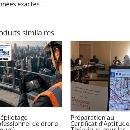
nnées exactes
oduits similaires
lépilotage
Préparation au
ofessionnel de drone
Certificat d’Aptitude
jours)
Théorique pour les