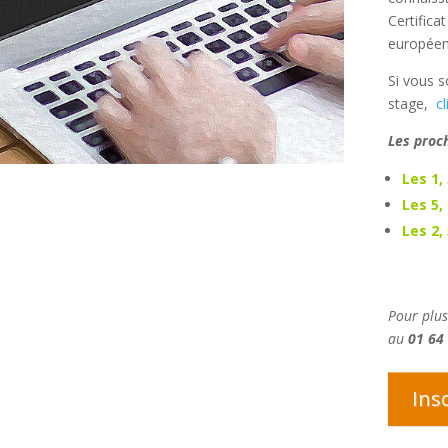
Certifica
européen
Si vous s
stage,
cl
Les proc
Les 1,
Les 5,
Les 2,
Pour plus
au
01 64
Ins