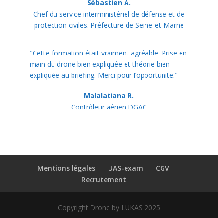
Sébastien A.
Chef du service interministériel de défense et de
protection civiles. Préfecture de Seine-et-Marne
"Cette formation était vraiment agréable. Prise en
main du drone bien expliquée et théorie bien
expliquée au briefing. Merci pour l’opportunité."
Malalatiana R.
Contrôleur aérien DGAC
Mentions légales
UAS-exam
CGV
Recrutement
Copyright Drone by LUKAS 2025